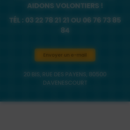
AIDONS VOLONTIERS !
TÉL :
03 22 78 21 21
OU
06 76 73 85
84
Envoyer un e-mail
20 BIS, RUE DES PAYENS, 80500
DAVENESCOURT