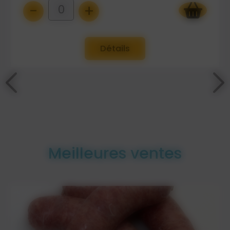
-
+
0
Détails
Meilleures ventes