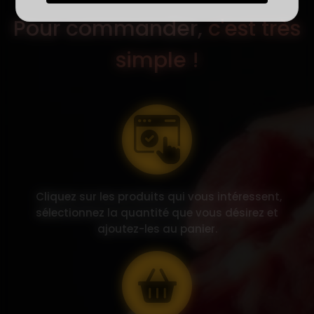
Pour commander,
c'est très
simple !
Cliquez sur les produits qui vous intéressent,
sélectionnez la quantité que vous désirez et
ajoutez-les au panier.