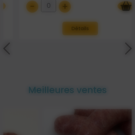
-
+
0
Détails
Meilleures ventes