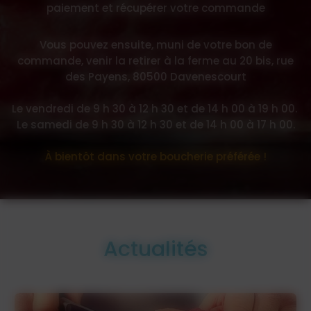
paiement et récupérer votre commande
Vous pouvez ensuite, muni de votre bon de
commande, venir la retirer à la ferme au 20 bis, rue
des Payens, 80500 Davenescourt
Le vendredi de 9 h 30 à 12 h 30 et de 14 h 00 à 19 h 00.
Le samedi de 9 h 30 à 12 h 30 et de 14 h 00 à 17 h 00.
À bientôt dans votre boucherie préférée !
Actualités