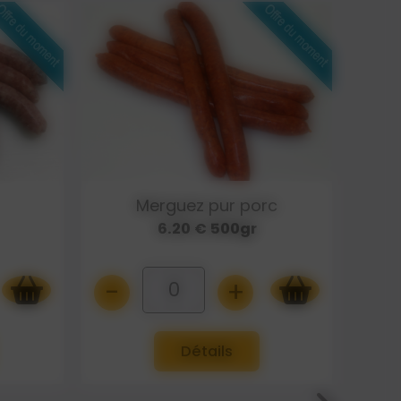
c
Antillaise
6.20 € 500gr
-
+
-
0
Détails