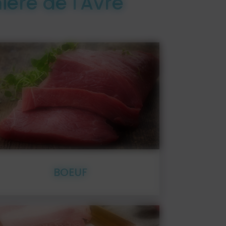
ière de l'Avre
En détail
BOEUF