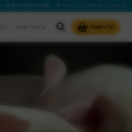
S
80500 DAVENESCOURT
TÉL.
03 22 78 21 21
OU
06 76 73 85 84
act
Notre histoire
Panier (
0
)