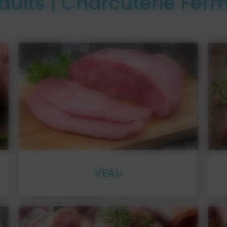
uits | Charcuterie Ferm
En détail
VEAU