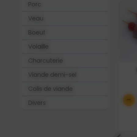
Porc
Veau
Boeuf
Volaille
Charcuterie
Brochette de porc
Viande demi-sel
3.15 €
Colis de viande
-
+
-
0
Divers
Détails