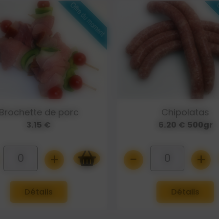
Chipolatas
Merguez pur por
6.20 € 500gr
6.20 € 500gr
+
-
+
0
0
Détails
Détails