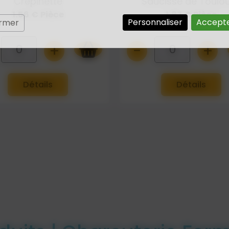
Crépinette
Saucisse de Toulo
1.56 € Pièce
1.87 € Pièce
Personnaliser
Accepte
ermer
+
-
+
0
0
Détails
Détails