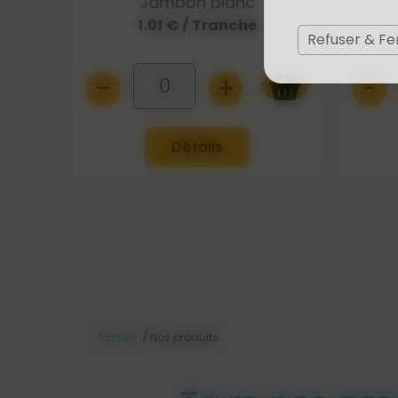
Jambon blanc
1.01 € / Tranche
Refuser & F
-
+
-
0
Détails
/
Accueil
Nos produits