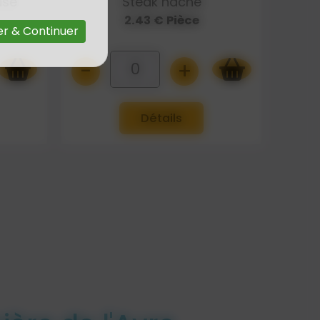
use
Steak haché
2.43 € Pièce
r & Continuer
-
+
0
Détails