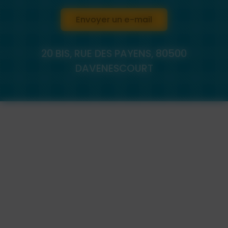
Envoyer un e-mail
20 BIS, RUE DES PAYENS, 80500
DAVENESCOURT