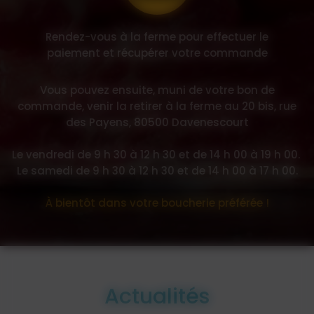
Rendez-vous à la ferme pour effectuer le
paiement et récupérer votre commande
Vous pouvez ensuite, muni de votre bon de
commande, venir la retirer à la ferme au 20 bis, rue
des Payens, 80500 Davenescourt
Le vendredi de 9 h 30 à 12 h 30 et de 14 h 00 à 19 h 00.
Le samedi de 9 h 30 à 12 h 30 et de 14 h 00 à 17 h 00.
À bientôt dans votre boucherie préférée !
Actualités