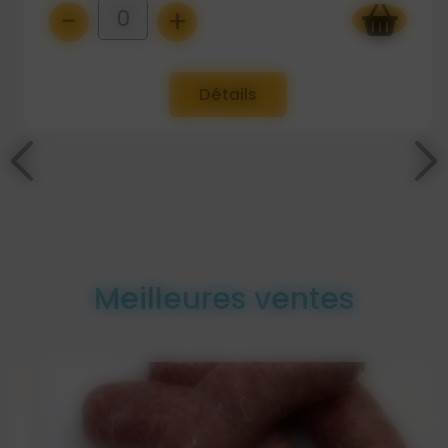
-
+
0
Détails
Meilleures ventes