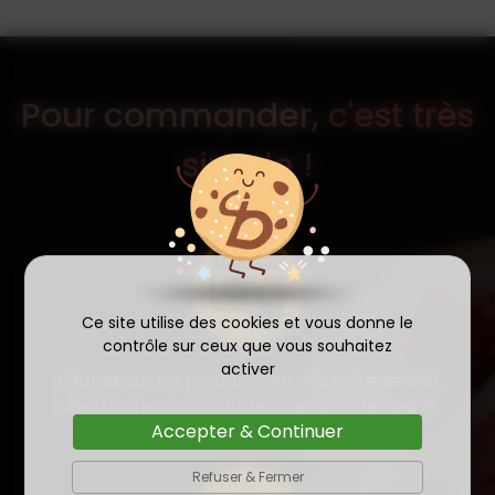
Pour commander,
c'est très
simple !
Ce site utilise des cookies et vous donne le
contrôle sur ceux que vous souhaitez
activer
Cliquez sur les produits qui vous intéressent,
sélectionnez la quantité que vous désirez et
Accepter & Continuer
ajoutez-les au panier.
Refuser & Fermer