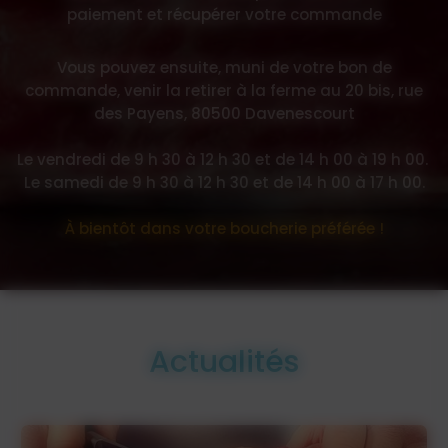
paiement et récupérer votre commande
Vous pouvez ensuite, muni de votre bon de
commande, venir la retirer à la ferme au 20 bis, rue
des Payens, 80500 Davenescourt
Le vendredi de 9 h 30 à 12 h 30 et de 14 h 00 à 19 h 00.
Le samedi de 9 h 30 à 12 h 30 et de 14 h 00 à 17 h 00.
À bientôt dans votre boucherie préférée !
Actualités