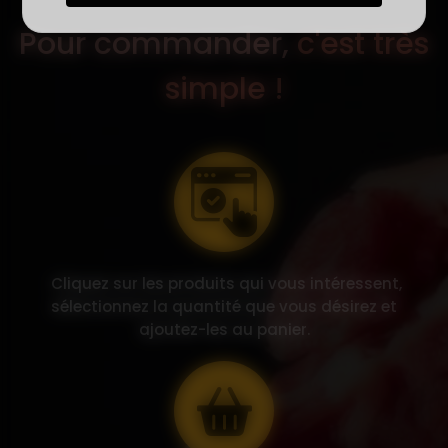
Pour commander,
c'est très
simple !
Cliquez sur les produits qui vous intéressent,
sélectionnez la quantité que vous désirez et
ajoutez-les au panier.