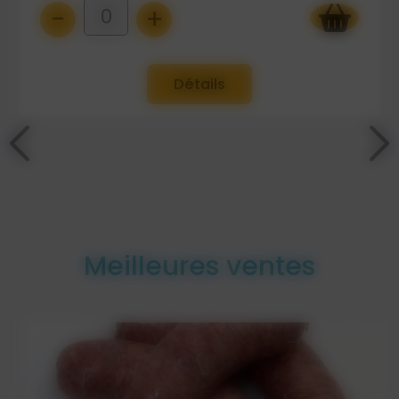
-
+
0
Détails
Meilleures ventes