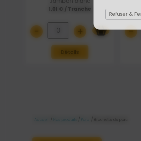
Jambon blanc
1.01 € / Tranche
Refuser & F
-
+
-
0
Détails
/
/
/
Accueil
Nos produits
Porc
Brochette de porc