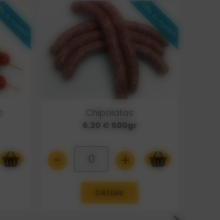
Merguez pur porc
6.20 € 500gr
-
+
-
0
Détails