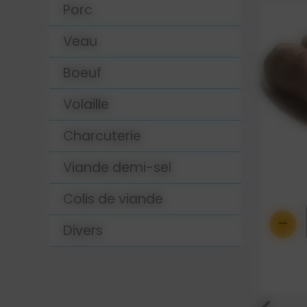
Porc
Veau
Boeuf
Volaille
Charcuterie
es
Andouillette
Viande demi-sel
3.38 €
Colis de viande
-
+
-
0
Divers
Détails