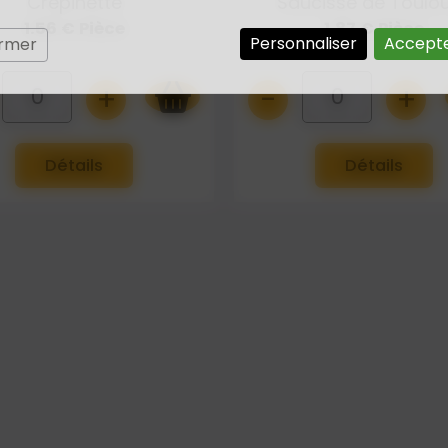
Crépinette
Saucisse de Toulo
1.56 € Pièce
1.87 € Pièce
Personnaliser
Accepte
ermer
+
-
+
0
0
Détails
Détails