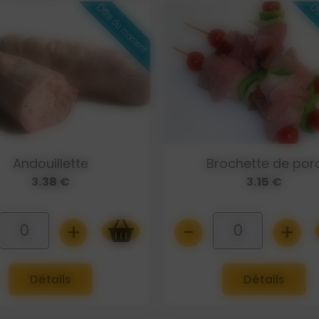
Brochette de porc
Chipolatas
3.15 €
6.20 € 500gr
+
-
+
0
0
Détails
Détails