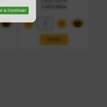
use
Steak haché
2.43 € Pièce
r & Continuer
-
+
0
Détails