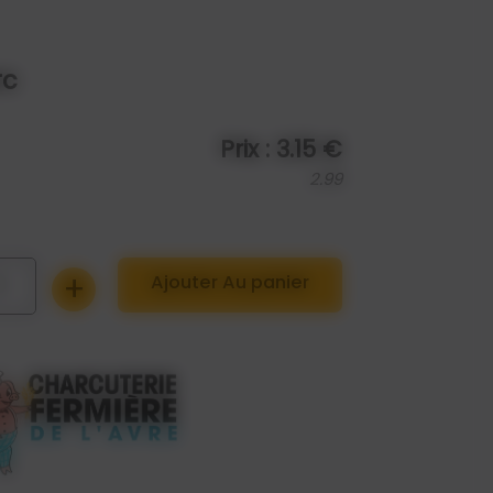
rc
Prix : 3.15 €
2.99
+
1
Ajouter Au panier