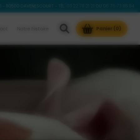
S
80500 DAVENESCOURT
TÉL.
03 22 78 21 21
OU
06 76 73 85 84
act
Notre histoire
Panier (
0
)