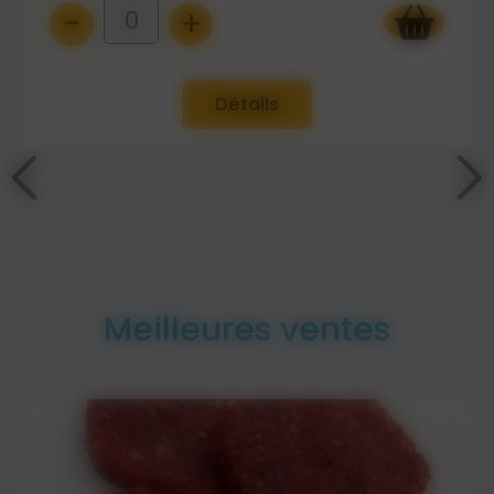
-
+
0
Détails
Meilleures ventes