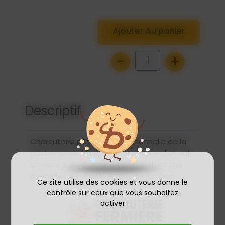
Ajouter Au panier
-
+
1
Descriptif
Charcuterie pâtissière traditionnelle de la
gastronomie française constituée d'un vol-
au-vent individuel et de sa garniture aux
quenelles de volaille et dés de jambon.
Ce site utilise des cookies et vous donne le
contrôle sur ceux que vous souhaitez
activer