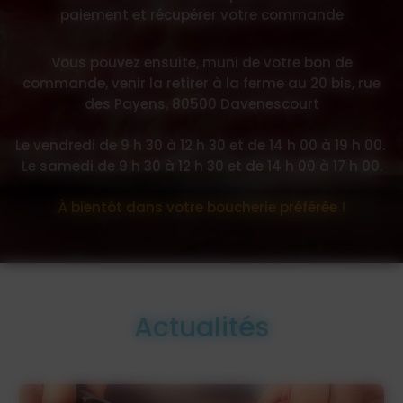
paiement et récupérer votre commande
Vous pouvez ensuite, muni de votre bon de
commande, venir la retirer à la ferme au 20 bis, rue
des Payens, 80500 Davenescourt
Le vendredi de 9 h 30 à 12 h 30 et de 14 h 00 à 19 h 00.
Le samedi de 9 h 30 à 12 h 30 et de 14 h 00 à 17 h 00.
À bientôt dans votre boucherie préférée !
Actualités