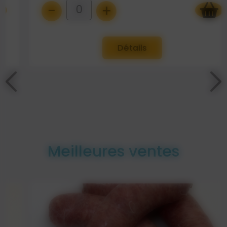
-
+
0
Détails
Meilleures ventes