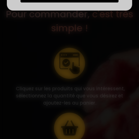
Pour commander,
c'est très
simple !
Cliquez sur les produits qui vous intéressent,
sélectionnez la quantité que vous désirez et
ajoutez-les au panier.