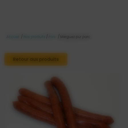
/
/
/
Accueil
Nos produits
Porc
Merguez pur porc
Retour aux produits