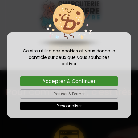
Contact
Ce site utilise des cookies et vous donne le
contrôle sur ceux que vous souhaitez
activer
Accepter & Continuer
Pour commander,
c'est très
Refuser & Fermer
simple !
Personnaliser