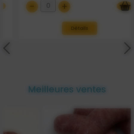
-
+
0
Détails
Meilleures ventes