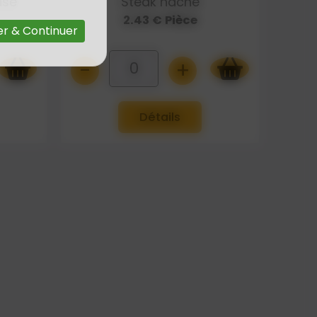
use
Steak haché
2.43 € Pièce
r & Continuer
-
+
0
Détails