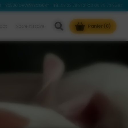
S
80500 DAVENESCOURT
TÉL.
03 22 78 21 21
OU
06 76 73 85 84
act
Notre histoire
Panier (
0
)