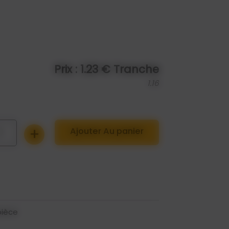
Prix : 1.23 € Tranche
1.16
+
1
Ajouter Au panier
 pièce