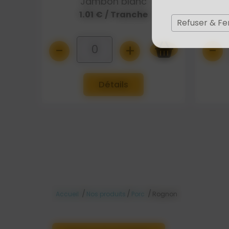
Jambon blanc
1.01 € / Tranche
Refuser & F
-
+
-
0
Détails
/
/
/
Accueil
Nos produits
Porc
Rognon