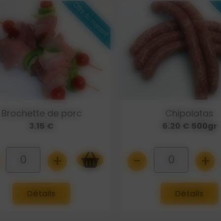
Brochette de porc
Chipolatas
3.15 €
6.20 € 500gr
+
-
+
0
0
Détails
Détails