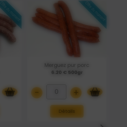
Merguez pur porc
6.20 € 500gr
-
+
-
0
Détails