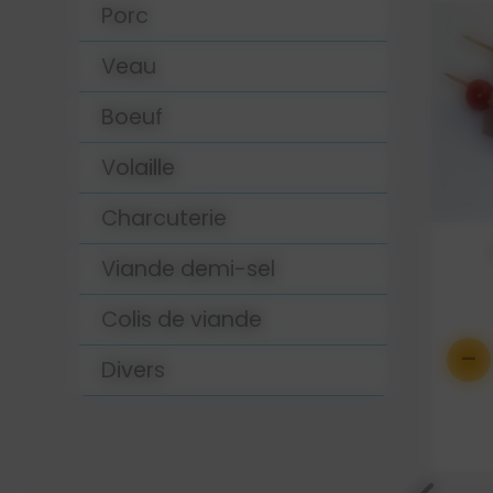
Porc
Veau
Boeuf
Volaille
Charcuterie
es
Andouillette
Viande demi-sel
3.38 €
Colis de viande
-
+
-
0
Divers
Détails