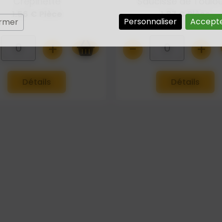
Crépinette
Saucisse de Toulo
1.56 € Pièce
1.87 € Pièce
Personnaliser
Accepte
ermer
+
-
+
0
0
Détails
Détails